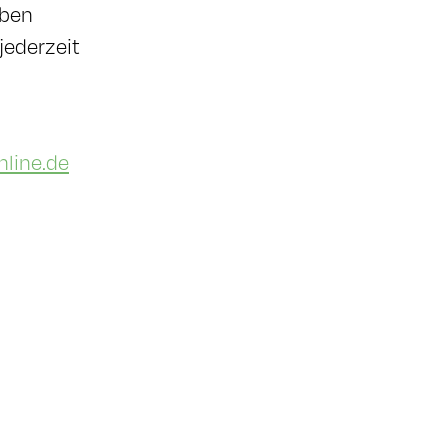
aben
jederzeit
nline.de