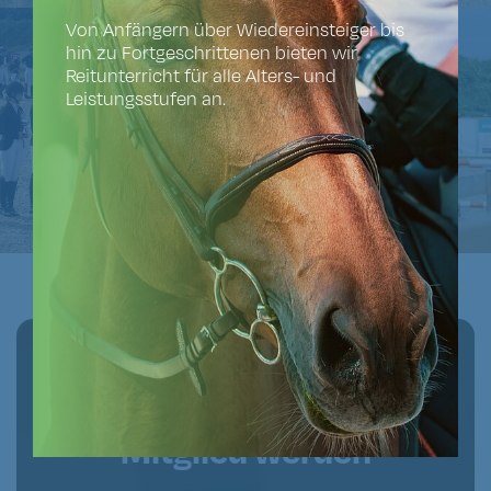
Von Anfängern über Wiedereinsteiger bis
hin zu Fortgeschrittenen bieten wir
Reitunterricht für alle Alters- und
Leistungsstufen an.
Hereingaloppiert!
Mitglied werden