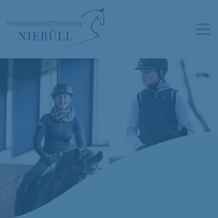
Termine
Wir über uns
Anlage & Belegung
Aktivstall
Reitunterricht